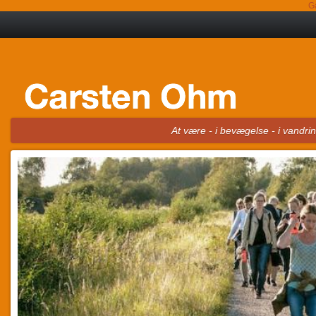
G
At være - i bevægelse - i vandr